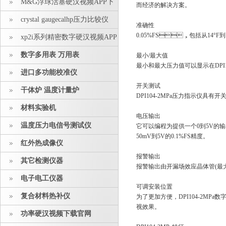
M&G浮球活塞硬汉视频APP下
而经济的解决方案。
载安装
crystal gaugecalhp压力比较仪
准确性
0.05%FS，包括从14°F到12
xp2i系列精密数字硬汉视频APP
下载安装
数字多用表 万用表
最小/最大值
最小和最大压力值可以显示在
DP
进口多功能校准仪
开关测试
干体炉 温度计量炉
DPI104-2MPa压力指示仪
具有开关
材料实验机
电压输出
温度压力电信号测试仪
它
可以编程为提供一个0到5V的输出
50mV到5V的0.1%FS精度。
红外热成像仪
报警输出
其它检测仪器
报警输出由开漏场效应晶体管(最大电
电子电工仪器
可调安装位置
复合材料热补仪
为了更加方便，
DPI104-2MP
视效果。
功率硬汉视频下载官网