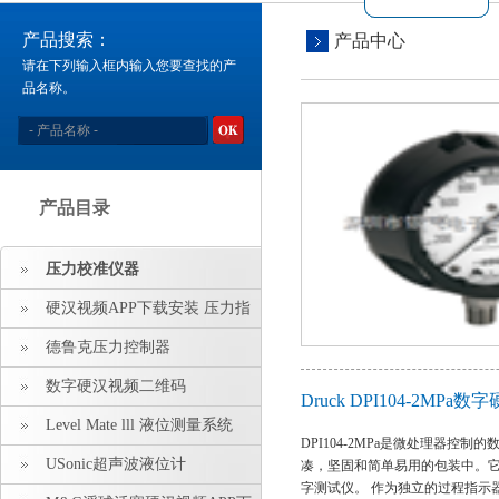
产品搜索：
产品中心
请在下列输入框内输入您要查找的产
品名称。
产品目录
压力校准仪器
硬汉视频APP下载安装 压力指
示仪 压力标准源
德鲁克压力控制器
数字硬汉视频二维码
Druck DPI104-2M
Level Mate lll 液位测量系统
DPI104-2MPa
是微处理器控制的
USonic超声波液位计
凑，坚固和简单易用的包装中。
字测试仪。 作为独立的过程指示