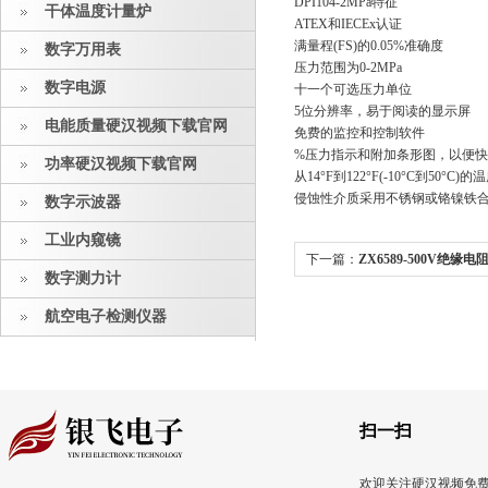
DPI104-2MPa
特征
干体温度计量炉
ATEX和IECEx认证
满量程(FS)的0.05%准确度
数字万用表
压力范围为0-2MPa
数字电源
十一个可选压力单位
5位分辨率，易于阅读的显示屏
电能质量硬汉视频下载官网
免费的监控和控制软件
%压力指示和附加条形图，以
功率硬汉视频下载官网
从14°F到122°F(-10°C到50°C
侵蚀性介质采用不锈钢或铬镍铁
数字示波器
工业内窥镜
下一篇：
ZX6589-500V绝缘
数字测力计
:
HPC600电动压力校准仪HPC600
航空电子检测仪器
扫一扫
欢迎关注硬汉视频免