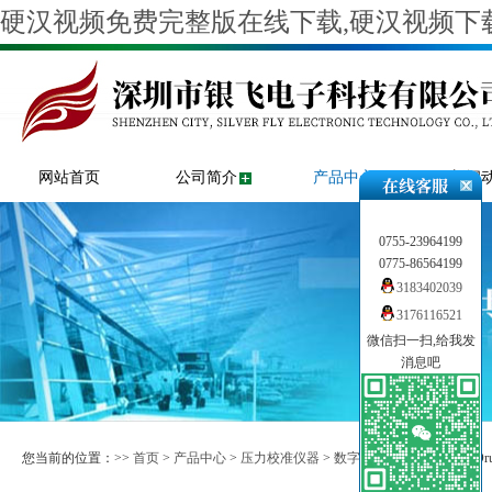
硬汉视频免费完整版在线下载,硬汉视频下载
网站首页
公司简介
产品中心
新闻
0755-23964199
0775-86564199
3183402039
3176116521
微信扫一扫,给我发
消息吧
您当前的位置：>>
首页
>
产品中心
>
压力校准仪器
>
数字硬汉视频二维码
>> D