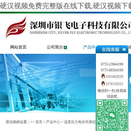
硬汉视频免费完整版在线下载,硬汉视频下载
网站首页
公司简介
产品中心
新闻
0755-23964199
0775-86564199
3183402039
3176116521
微信扫一扫,给我发
消息吧
您当前的位置：>>
首页
>
产品中心
>
温度压力电信号测试仪
>
温度计